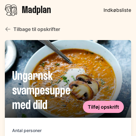
Madplan
Indkøbsliste
Tilbage til opskrifter
Ungarnsk
svampesuppe
med dild
Tilføj opskrift
Antal personer