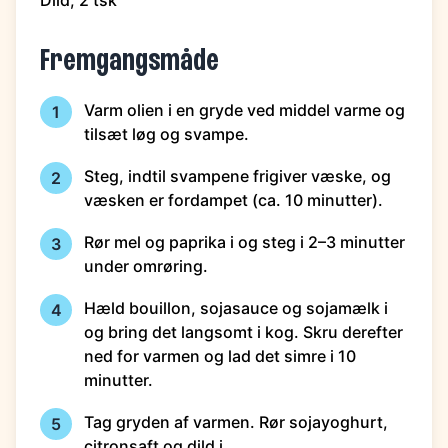
Dild, 2 tsk
Fremgangsmåde
Varm olien i en gryde ved middel varme og
1
tilsæt løg og svampe.
Steg, indtil svampene frigiver væske, og
2
væsken er fordampet (ca. 10 minutter).
Rør mel og paprika i og steg i 2–3 minutter
3
under omrøring.
Hæld bouillon, sojasauce og sojamælk i
4
og bring det langsomt i kog. Skru derefter
ned for varmen og lad det simre i 10
minutter.
Tag gryden af varmen. Rør sojayoghurt,
5
citronsaft og dild i.