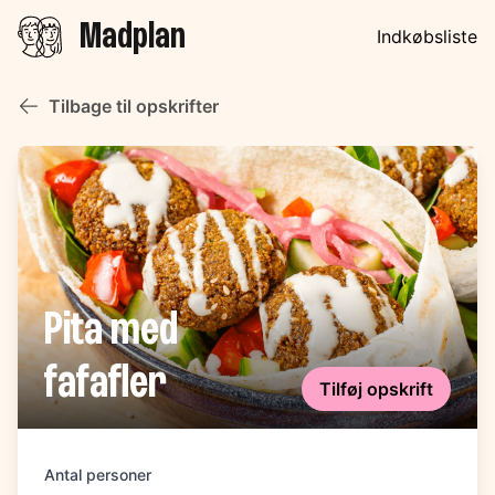
Madplan
Indkøbsliste
Tilbage til opskrifter
Pita med
fafafler
Tilføj opskrift
Antal personer