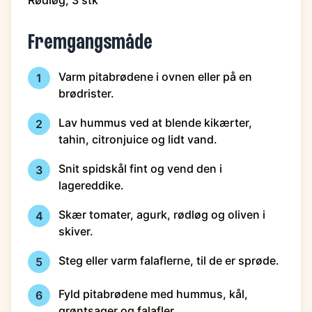
Rødløg, 3 stk
Fremgangsmåde
Varm pitabrødene i ovnen eller på en
1
brødrister.
Lav hummus ved at blende kikærter,
2
tahin, citronjuice og lidt vand.
Snit spidskål fint og vend den i
3
lagereddike.
Skær tomater, agurk, rødløg og oliven i
4
skiver.
Steg eller varm falaflerne, til de er sprøde.
5
Fyld pitabrødene med hummus, kål,
6
grøntsager og falafler.